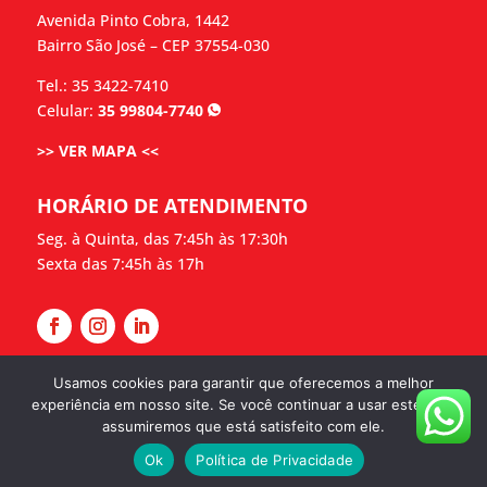
Avenida Pinto Cobra, 1442
Bairro São José – CEP 37554-030
Tel.: 35 3422-7410
Celular:
35 99804-7740
>> VER MAPA <<
HORÁRIO DE ATENDIMENTO
Seg. à Quinta, das 7:45h às 17:30h
Sexta das 7:45h às 17h
Usamos cookies para garantir que oferecemos a melhor
experiência em nosso site. Se você continuar a usar este site,
Copyright WL Vedações | Desenvolvido por Webdas
assumiremos que está satisfeito com ele.
| Sua Empresa na Internet –
Ok
Política de Privacidade
www.suaempresanainternet.net